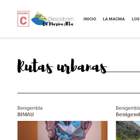
INICIO
LA MACMA
LOS
Rutas urbanas
Benigembla
Benigembl
BIMAU
Benigembl