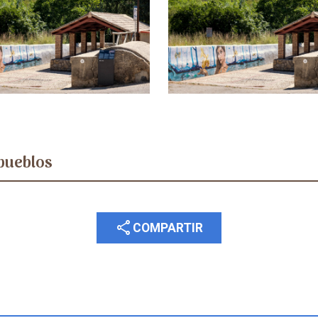
pueblos
share
COMPARTIR