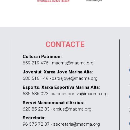
CONTACTE
Cultura i Patrimoni:
659 219 476 - macma@macma.org
Joventut. Xarxa Jove Marina Alta:
680 516 149 - xarxajove@macma.org
Esports. Xarxa Esportiva Marina Alta:
635 636 023 - xarxaesportiva@macma.org
Servei Mancomunat d’Arxius:
620 85 22 83 - arxius@macma.org
Secretaria:
96 575 72 37 - secretaria@macma.org