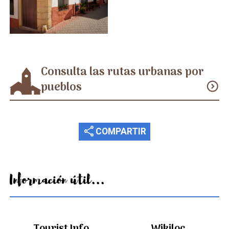
Consulta las rutas urbanas por
pueblos
expand_circle_down
share
COMPARTIR
Información útil...