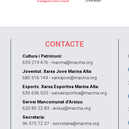
CONTACTE
Cultura i Patrimoni:
659 219 476 - macma@macma.org
Joventut. Xarxa Jove Marina Alta:
680 516 149 - xarxajove@macma.org
Esports. Xarxa Esportiva Marina Alta:
635 636 023 - xarxaesportiva@macma.org
Servei Mancomunat d’Arxius:
620 85 22 83 - arxius@macma.org
Secretaria:
96 575 72 37 - secretaria@macma.org