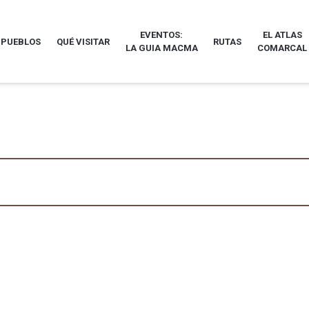
EVENTOS:
EL ATLAS
 PUEBLOS
QUÉ VISITAR
RUTAS
LA GUIA MACMA
COMARCAL