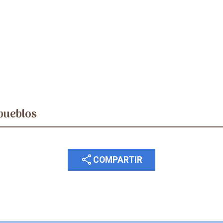
pueblos
share
COMPARTIR