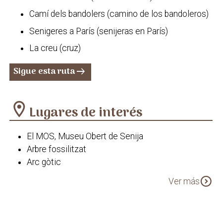
Camí dels bandolers (camino de los bandoleros)
Senigeres a París (senijeras en París)
La creu (cruz)
Sigue esta ruta
arrow_right_alt
location_on
Lugares de interés
El MOS, Museu Obert de Senija
Arbre fossilitzat
Arc gòtic
La Roca de la Salve
expand_circle_down
Ver más
Església de Santa Caterina de Senija
Ermita de la Mare de Déu Negreta