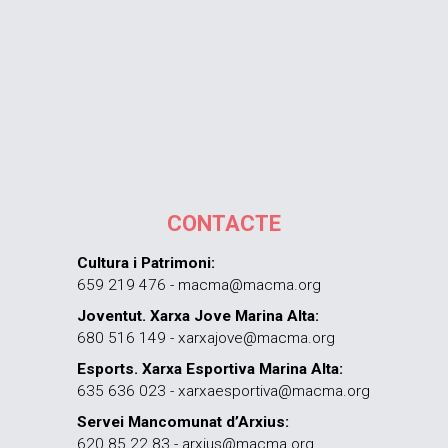
CONTACTE
Cultura i Patrimoni:
659 219 476 - macma@macma.org
Joventut. Xarxa Jove Marina Alta:
680 516 149 - xarxajove@macma.org
Esports. Xarxa Esportiva Marina Alta:
635 636 023 - xarxaesportiva@macma.org
Servei Mancomunat d’Arxius:
620 85 22 83 - arxius@macma.org