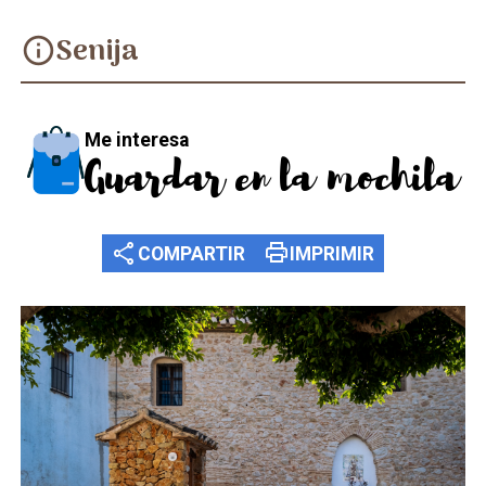
Senija
info
Me interesa
Guardar en la mochila
share
print
COMPARTIR
IMPRIMIR