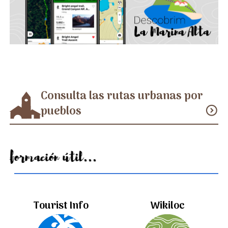
Consulta las rutas urbanas por
pueblos
expand_circle_down
Información útil...
Tourist Info
Wikiloc