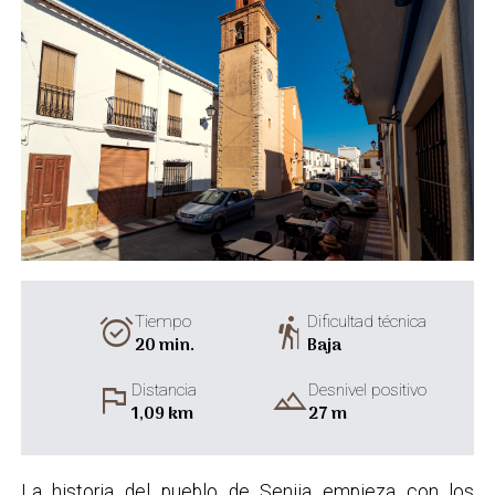
alarm_on
hiking
Tiempo
Dificultad técnica
20 min.
Baja
flag
landscape
Distancia
Desnivel positivo
1,09 km
27 m
La historia del pueblo de Senija empieza con los