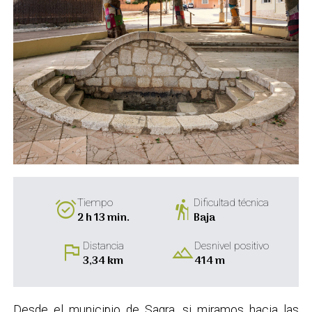
alarm_on
hiking
Tiempo
Dificultad técnica
2 h 13 min.
Baja
flag
landscape
Distancia
Desnivel positivo
3,34 km
414 m
Desde el municipio de Sagra, si miramos hacia las