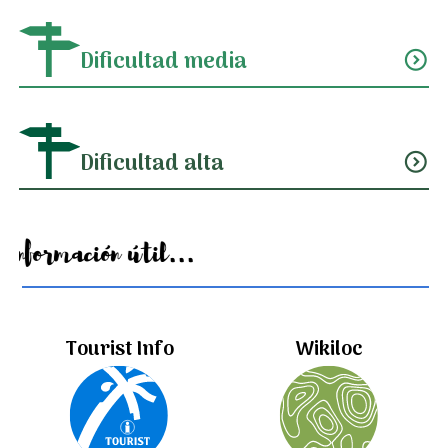
Dificultad media
expand_circle_down
Dificultad alta
expand_circle_down
Información útil...
Tourist Info
Wikiloc