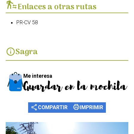
transfer_within_a_station
Enlaces a otras rutas
PR-CV 58
Sagra
info
Me interesa
Guardar en la mochila
share
print
COMPARTIR
IMPRIMIR