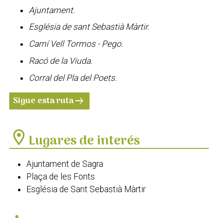
Ajuntament.
Església de sant Sebastià Màrtir.
Camí Vell Tormos - Pego.
Racó de la Viuda.
Corral del Pla del Poets.
Sigue esta ruta
arrow_right_alt
location_on
Lugares de interés
Ajuntament de Sagra
Plaça de les Fonts
Església de Sant Sebastià Màrtir