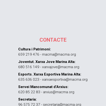
CONTACTE
Cultura i Patrimoni:
659 219 476 - macma@macma.org
Joventut. Xarxa Jove Marina Alta:
680 516 149 - xarxajove@macma.org
Esports. Xarxa Esportiva Marina Alta:
635 636 023 - xarxaesportiva@macma.org
Servei Mancomunat d’Arxius:
620 85 22 83 - arxius@macma.org
Secretaria:
96 575 72 37 - secretaria@macma.org