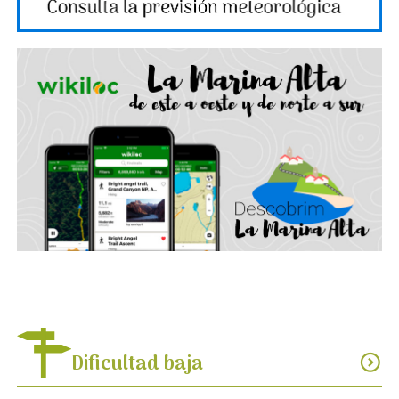
Dificultad baja
expand_circle_down