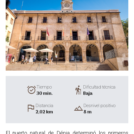
alarm_on
hiking
Tiempo
Dificultad técnica
30 min.
Baja
flag
landscape
Distancia
Desnivel positivo
2,02 km
8 m
El puerto natural de Dénia determinó los primeros