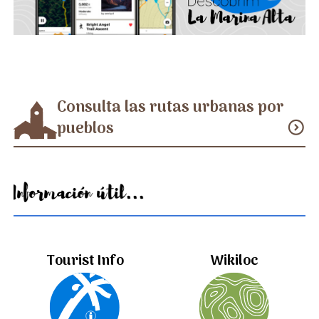
Consulta las rutas urbanas por
pueblos
expand_circle_down
Información útil...
Tourist Info
Wikiloc