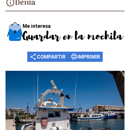
Dénia
info
Me interesa
Guardar en la mochila
share
print
COMPARTIR
IMPRIMIR