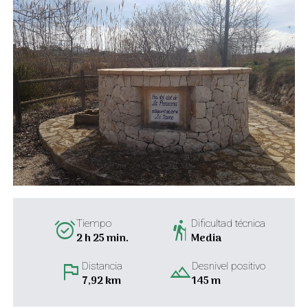
alarm_on
hiking
Tiempo
Dificultad técnica
2 h 25 min.
Media
flag
landscape
Distancia
Desnivel positivo
7,92 km
145 m