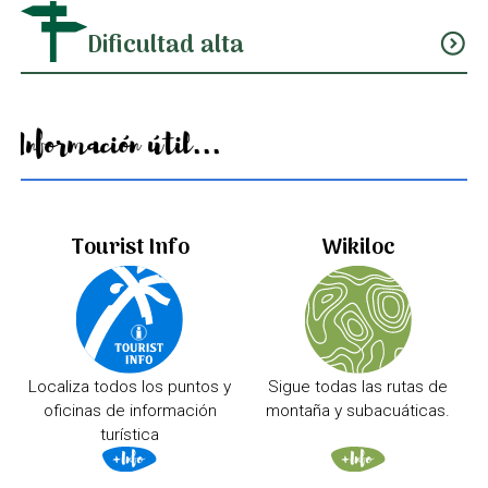
Dificultad alta
expand_circle_down
Información útil...
Tourist Info
Wikiloc
Localiza todos los puntos y
Sigue todas las rutas de
oficinas de información
montaña y subacuáticas.
turística