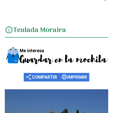
Teulada Moraira
info
Me interesa
Guardar en la mochila
share
print
COMPARTIR
IMPRIMIR