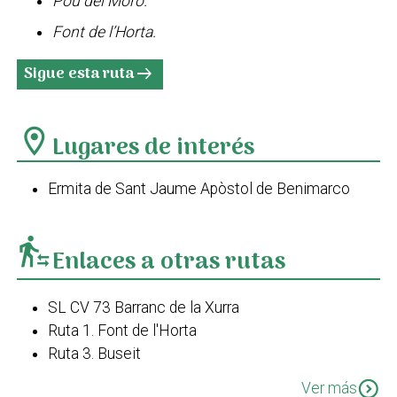
Pou del Moro.
Font de l’Horta.
Sigue esta ruta
arrow_right_alt
location_on
Lugares de interés
Ermita de Sant Jaume Apòstol de Benimarco
transfer_within_a_station
Enlaces a otras rutas
SL CV 73 Barranc de la Xurra
Ruta 1. Font de l'Horta
Ruta 3. Buseit
Ruta Vicentina
expand_circle_down
Ver más