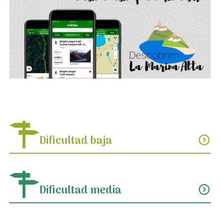
Dificultad baja
expand_circle_down
Dificultad media
expand_circle_down