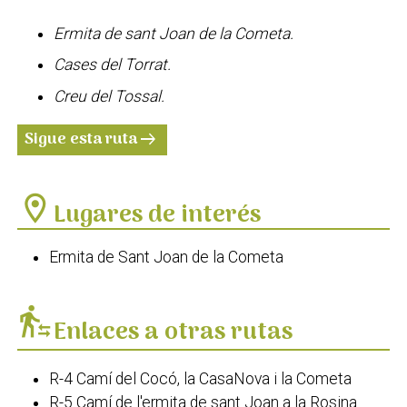
Ermita de sant Joan de la Cometa.
Cases del Torrat.
Creu del Tossal.
Sigue esta ruta
arrow_right_alt
location_on
Lugares de interés
Ermita de Sant Joan de la Cometa
transfer_within_a_station
Enlaces a otras rutas
R-4 Camí del Cocó, la CasaNova i la Cometa
R-5 Camí de l'ermita de sant Joan a la Rosina