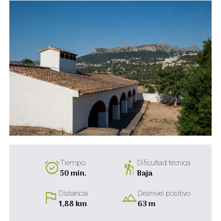
alarm_on
hiking
Tiempo
Dificultad técnica
50 min.
Baja
flag
landscape
Distancia
Desnivel positivo
1,88 km
63 m