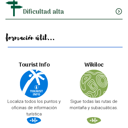
Dificultad alta
expand_circle_down
Información útil...
Tourist Info
Wikiloc
Localiza todos los puntos y
Sigue todas las rutas de
oficinas de información
montaña y subacuáticas.
turística