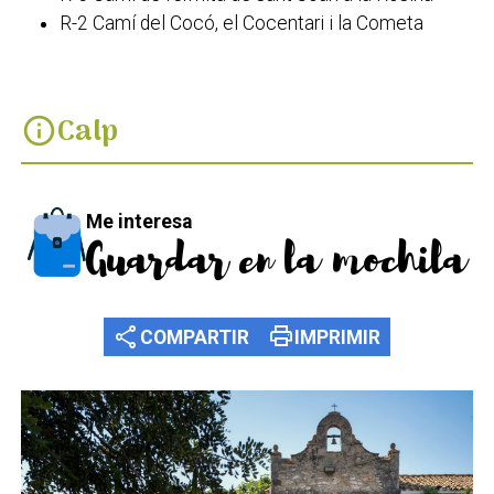
R-2 Camí del Cocó, el Cocentari i la Cometa
Calp
info
Me interesa
Guardar en la mochila
share
print
COMPARTIR
IMPRIMIR