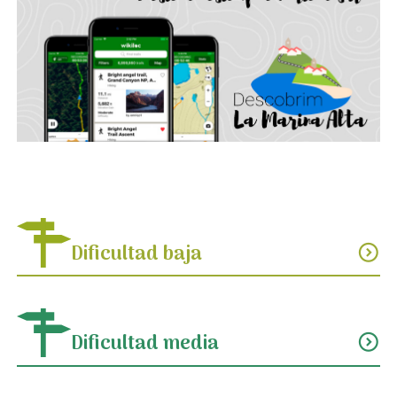
Dificultad baja
expand_circle_down
Dificultad media
expand_circle_down