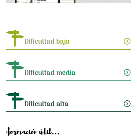
Dificultad baja
expand_circle_down
Dificultad media
expand_circle_down
Dificultad alta
expand_circle_down
Información útil...