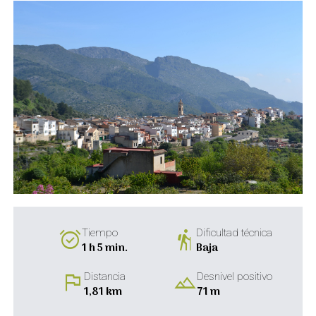
alarm_on
hiking
Tiempo
Dificultad técnica
1 h 5 min.
Baja
flag
landscape
Distancia
Desnivel positivo
1,81 km
71 m