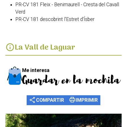
PR-CV 181 Fleix - Benimaurell - Cresta del Cavall
Verd
PR-CV 181 descobrint l'Estret d'Ísber
La Vall de Laguar
info
Me interesa
Guardar en la mochila
share
print
COMPARTIR
IMPRIMIR