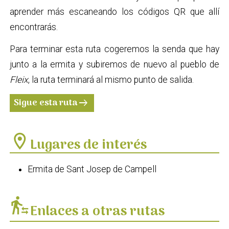
aprender más escaneando los códigos QR que allí
encontrarás.
Para terminar esta ruta cogeremos la senda que hay
junto a la ermita y subiremos de nuevo al pueblo de
Fleix
, la ruta terminará al mismo punto de salida.
Sigue esta ruta
arrow_right_alt
location_on
Lugares de interés
Ermita de Sant Josep de Campell
transfer_within_a_station
Enlaces a otras rutas