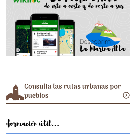
Consulta las rutas urbanas por
pueblos
expand_circle_down
Información útil...