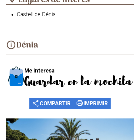
Lugares de interés
Castell de Dénia
Dénia
info
Me interesa
Guardar en la mochila
share
print
COMPARTIR
IMPRIMIR