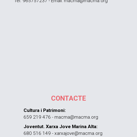
Tel. 965757237 - Email: macma@macma.org
CONTACTE
Cultura i Patrimoni:
659 219 476 - macma@macma.org
Joventut. Xarxa Jove Marina Alta:
680 516 149 - xarxajove@macma.org