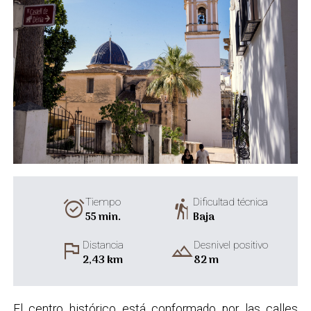
alarm_on
hiking
Tiempo
Dificultad técnica
55 min.
Baja
flag
landscape
Distancia
Desnivel positivo
2,43 km
82 m
El centro histórico está conformado por las calles