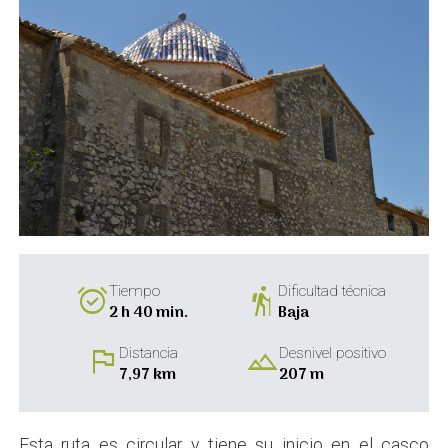
alarm_on
hiking
Tiempo
Dificultad técnica
2 h 40 min.
Baja
flag
landscape
Distancia
Desnivel positivo
7,97 km
207 m
Esta ruta es circular y tiene su inicio en el casco