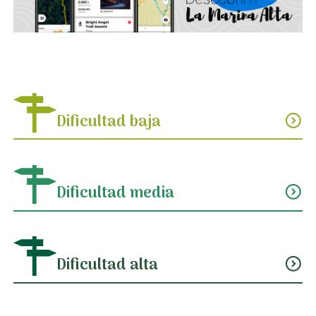
Dificultad baja
expand_circle_down
Dificultad media
expand_circle_down
Dificultad alta
expand_circle_down