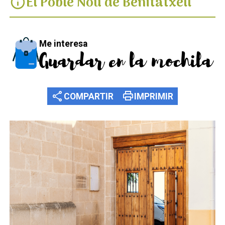
El Poble Nou de Benitatxell
info
Me interesa
Guardar en la mochila
share
print
COMPARTIR
IMPRIMIR