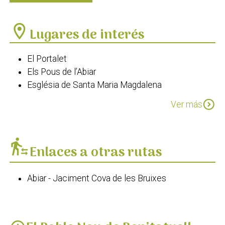
location_on
Lugares de interés
El Portalet
Els Pous de l’Abiar
Església de Santa Maria Magdalena
Oratori de Sant Jaume Apòstol
expand_circle_down
Ver más
transfer_within_a_station
Enlaces a otras rutas
Abiar - Jaciment Cova de les Bruixes