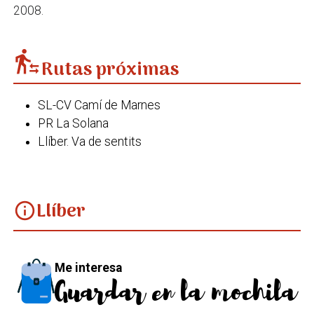
2008.
transfer_within_a_station
Rutas próximas
SL-CV Camí de Marnes
PR La Solana
Llíber. Va de sentits
Llíber
info
Me interesa
Guardar en la mochila