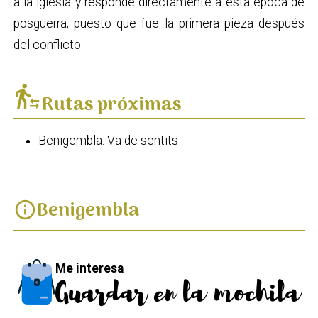
a la iglesia y responde directamente a esta época de
posguerra, puesto que fue la primera pieza después
del conflicto.
transfer_within_a_station
Rutas próximas
Benigembla. Va de sentits
Benigembla
info
Me interesa
Guardar en la mochila