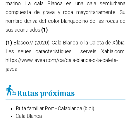
marino. La cala Blanca es una cala semiurbana
compuesta de grava y roca mayoritariamente. Su
nombre deriva del color blanquecino de las rocas de
sus acantilados.
(1)
(1)
Blasco.V. (2020). Cala Blanca o la Caleta de Xàbia:
Les seues característiques i serveis. Xabia.com.
https://www.javea.com/ca/cala-blanca-o-la-caleta-
javea
transfer_within_a_station
Rutas próximas
Ruta familiar Port - Calablanca (bici)
Cala Blanca