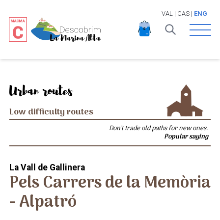
VAL
|
CAS
|
ENG
Open 
Urban routes
Low difficulty routes
Don't trade old paths for new ones.
Popular saying
La Vall de Gallinera
Pels Carrers de la Memòria
- Alpatró