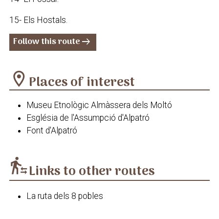
15- Els Hostals.
Follow this route
arrow_right_alt
location_on
Places of interest
Museu Etnològic Almàssera dels Moltó
Església de l'Assumpció d'Alpatró
Font d'Alpatró
transfer_within_a_station
Links to other routes
La ruta dels 8 pobles