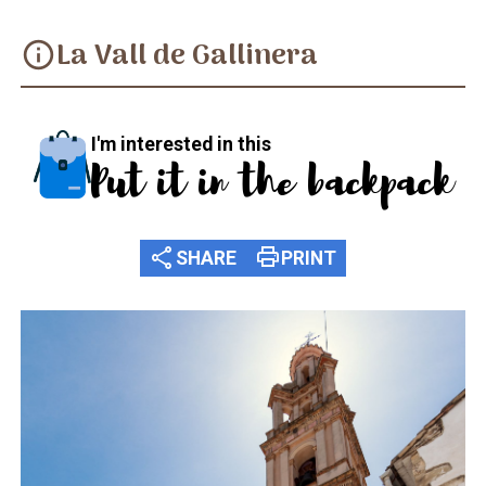
La Vall de Gallinera
info
I'm interested in this
Put it in the backpack
share
print
SHARE
PRINT