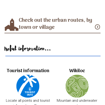
Check out the urban routes, by
town or village
expand_circle_down
Useful information...
Tourist information
Wikiloc
Locate all points and tourist
Mountain and underwater