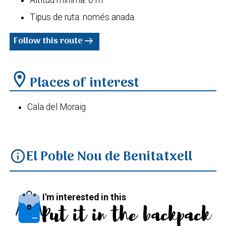
Tipus de ruta: només anada.
Follow this route
arrow_right_alt
location_on
Places of interest
Cala del Moraig
El Poble Nou de Benitatxell
info
I'm interested in this
Put it in the backpack