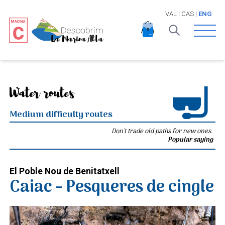
VAL
|
CAS
|
ENG
Open 
Water routes
Medium difficulty routes
Don't trade old paths for new ones.
Popular saying
El Poble Nou de Benitatxell
Caiac - Pesqueres de cingle