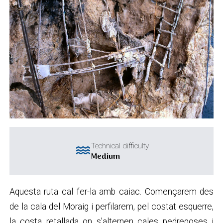
water
Technical difficulty
Medium
Aquesta ruta cal fer-la amb caiac. Començarem des
de la cala del Moraig i perfilarem, pel costat esquerre,
la costa retallada on s’alternen cales pedregoses i