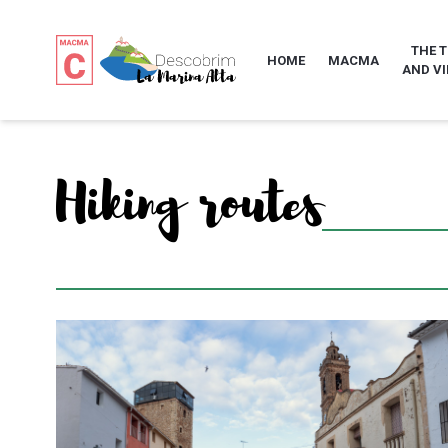
THE 
HOME
MACMA
AND VI
Hiking routes