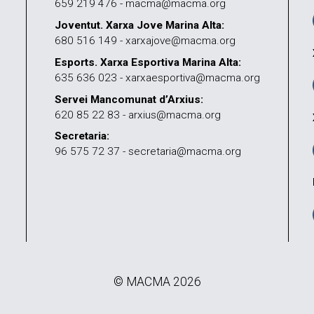
659 219 476 - macma@macma.org
Joventut. Xarxa Jove Marina Alta:
680 516 149 - xarxajove@macma.org
Esports. Xarxa Esportiva Marina Alta:
635 636 023 - xarxaesportiva@macma.org
Servei Mancomunat d’Arxius:
620 85 22 83 - arxius@macma.org
Secretaria:
96 575 72 37 - secretaria@macma.org
© MACMA 2026