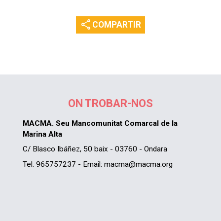
share
COMPARTIR
ON TROBAR-NOS
MACMA. Seu Mancomunitat Comarcal de la
Marina Alta
C/ Blasco Ibáñez, 50 baix - 03760 - Ondara
Tel. 965757237 - Email: macma@macma.org