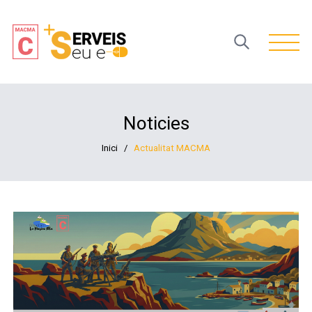
Open 
Noticies
Inici
/
Actualitat MACMA