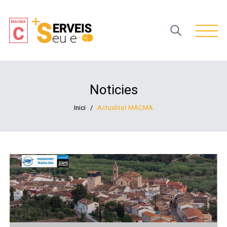
Open 
Noticies
Inici
/
Actualitat MACMA