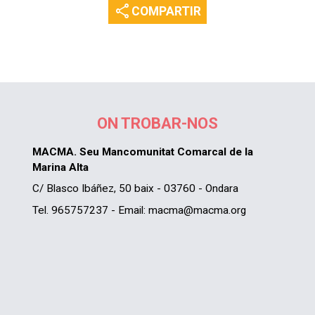
share
COMPARTIR
ON TROBAR-NOS
MACMA. Seu Mancomunitat Comarcal de la
Marina Alta
C/ Blasco Ibáñez, 50 baix - 03760 - Ondara
Tel. 965757237 - Email: macma@macma.org