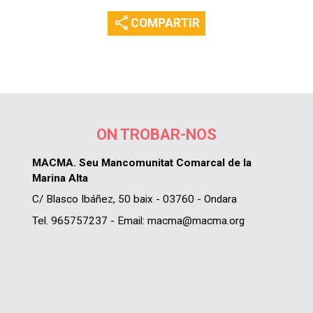
share
COMPARTIR
ON TROBAR-NOS
MACMA. Seu Mancomunitat Comarcal de la
Marina Alta
C/ Blasco Ibáñez, 50 baix - 03760 - Ondara
Tel. 965757237 - Email: macma@macma.org