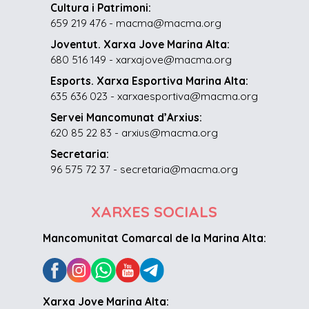
Cultura i Patrimoni:
659 219 476 - macma@macma.org
Joventut. Xarxa Jove Marina Alta:
680 516 149 - xarxajove@macma.org
Esports. Xarxa Esportiva Marina Alta:
635 636 023 - xarxaesportiva@macma.org
Servei Mancomunat d’Arxius:
620 85 22 83 - arxius@macma.org
Secretaria:
96 575 72 37 - secretaria@macma.org
XARXES SOCIALS
Mancomunitat Comarcal de la Marina Alta:
Xarxa Jove Marina Alta: