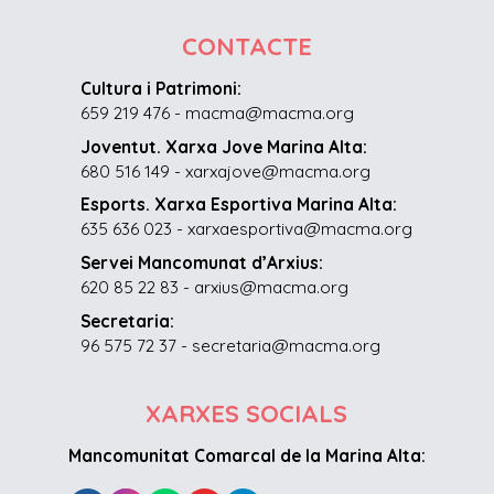
CONTACTE
Cultura i Patrimoni:
659 219 476 - macma@macma.org
Joventut. Xarxa Jove Marina Alta:
680 516 149 - xarxajove@macma.org
Esports. Xarxa Esportiva Marina Alta:
635 636 023 - xarxaesportiva@macma.org
Servei Mancomunat d’Arxius:
620 85 22 83 - arxius@macma.org
Secretaria:
96 575 72 37 - secretaria@macma.org
XARXES SOCIALS
Mancomunitat Comarcal de la Marina Alta: