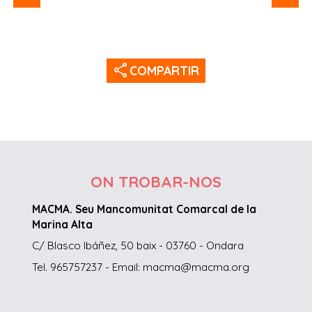
share
COMPARTIR
ON TROBAR-NOS
MACMA. Seu Mancomunitat Comarcal de la
Marina Alta
C/ Blasco Ibáñez, 50 baix - 03760 - Ondara
Tel. 965757237 - Email: macma@macma.org