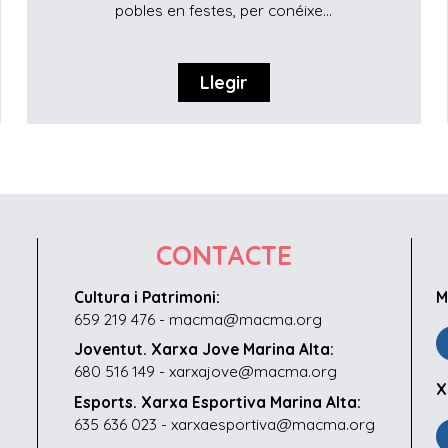
pobles en festes, per conéixe...
Llegir
CONTACTE
Cultura i Patrimoni:
M
659 219 476 - macma@macma.org
Joventut. Xarxa Jove Marina Alta:
680 516 149 - xarxajove@macma.org
X
Esports. Xarxa Esportiva Marina Alta:
635 636 023 - xarxaesportiva@macma.org