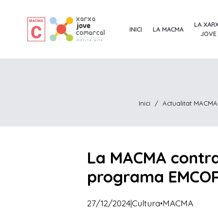
LA XAR
INICI
LA MACMA
JOVE
Inici
/
Actualitat MACMA
La MACMA contrac
programa EMCOR
·
27/12/2024
|
Cultura
MACMA