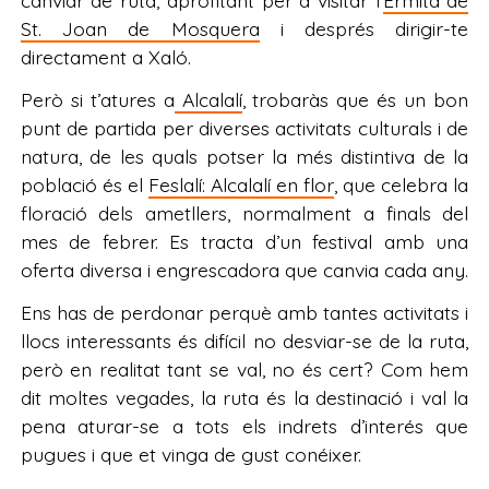
canviar de ruta, aprofitant per a visitar l’
Ermita de
St. Joan de Mosquera
i després dirigir-te
directament a Xaló.
Però si t’atures a
Alcalalí
, trobaràs que és un bon
punt de partida per diverses activitats culturals i de
natura, de les quals potser la més distintiva de la
població és el
Feslalí: Alcalalí en flor
, que celebra la
floració dels ametllers, normalment a finals del
mes de febrer. Es tracta d’un festival amb una
oferta diversa i engrescadora que canvia cada any.
Ens has de perdonar perquè amb tantes activitats i
llocs interessants és difícil no desviar-se de la ruta,
però en realitat tant se val, no és cert? Com hem
dit moltes vegades, la ruta és la destinació i val la
pena aturar-se a tots els indrets d’interés que
pugues i que et vinga de gust conéixer.