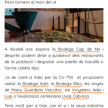
Però tornem al món del vi!
A Alcalalí ens espera la
Bodega Cap de Nit
i
després podem dinar a qualsevol dels restaurants
de la població i degustar una paella de bacallà o
l’arròs caldós típic.
Ja de camí a Xaló per la CV-750 et proposem
visitar la
Bodega Xaló
, la
Bodega Riko
, les vinyes
de
Manu Guardiola Viticultor
, els
Vinyaters Aida i
Luis
o l’explotació centenària
Uvas Cabrera
…
Tens molt per a triar, car el vi i la seua indústria