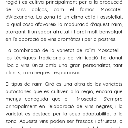
regió i es cultiva principalment per a la producció
de vins dolços, com el famós Moscatell
d'Alexandria. La zona té un clima càlid i assolellat,
la qual cosa afavoreix la maduració d'aquest raïm,
atorgant-li un sabor afruitat i floral molt benvolgut
en l'elaboració de vins aromàtics i per a postres.
La combinació de la varietat de raïm Moscatell i
les tècniques tradicionals de vinificació ha donat
lloc a vins únics amb una gran personalitat, tant
blancs, com negres i espumosos.
El tipus de raïm Giró és una altra de les varietats
autòctones que es cultiven a la regió, encara que
menys coneguda que el Moscatell. S'empra
principalment en l'elaboració de vins negres, i la
varietat es destaca per la seua adaptabilitat a la
zona. Aquests vins poden ser frescos i afruitats, o