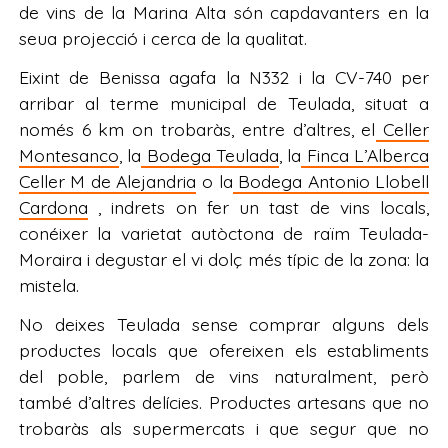
de vins de la Marina Alta són capdavanters en la
seua projecció i cerca de la qualitat.
Eixint de Benissa agafa la N332 i la CV-740 per
arribar al terme municipal de Teulada, situat a
només 6 km on trobaràs, entre d’altres, el
Celler
Montesanco
, la
Bodega Teulada
, la
Finca L’Alberca
Celler M de Alejandria
o la
Bodega Antonio Llobell
Cardona
, indrets on fer un tast de vins locals,
conéixer la varietat autòctona de raïm Teulada-
Moraira i degustar el vi dolç més típic de la zona: la
mistela.
No deixes Teulada sense comprar alguns dels
productes locals que ofereixen els establiments
del poble, parlem de vins naturalment, però
també d’altres delícies. Productes artesans que no
trobaràs als supermercats i que segur que no