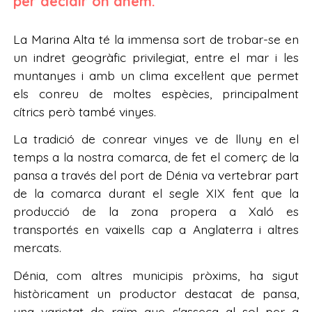
per decidir on anem.
La Marina Alta té la immensa sort de trobar-se en
un indret geogràfic privilegiat, entre el mar i les
muntanyes i amb un clima excel·lent que permet
els conreu de moltes espècies, principalment
cítrics però també vinyes.
La tradició de conrear vinyes ve de lluny en el
temps a la nostra comarca, de fet el comerç de la
pansa a través del port de Dénia va vertebrar part
de la comarca durant el segle XIX fent que la
producció de la zona propera a Xaló es
transportés en vaixells cap a Anglaterra i altres
mercats.
Dénia, com altres municipis pròxims, ha sigut
històricament un productor destacat de pansa,
una varietat de raïm que s'asseca al sol per a