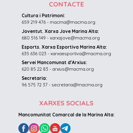
CONTACTE
Cultura i Patrimoni:
659 219 476 - macma@macma.org
Joventut. Xarxa Jove Marina Alta:
680 516 149 - xarxajove@macma.org
Esports. Xarxa Esportiva Marina Alta:
635 636 023 - xarxaesportiva@macma.org
Servei Mancomunat d’Arxius:
620 85 22 83 - arxius@macma.org
Secretaria:
96 575 72 37 - secretaria@macma.org
XARXES SOCIALS
Mancomunitat Comarcal de la Marina Alta: