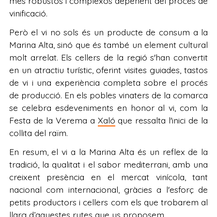
més robustos i complexos depenent del procés de
vinificació.
Però el vi no sols és un producte de consum a la
Marina Alta, sinó que és també un element cultural
molt arrelat. Els cellers de la regió s'han convertit
en un atractiu turístic, oferint visites guiades, tastos
de vi i una experiència completa sobre el procés
de producció. En els pobles vinaters de la comarca
se celebra esdeveniments en honor al vi, com la
Festa de la Verema a
Xaló
que ressalta l'inici de la
collita del raïm.
En resum, el vi a la Marina Alta és un reflex de la
tradició, la qualitat i el sabor mediterrani, amb una
creixent presència en el mercat vinícola, tant
nacional com internacional, gràcies a l'esforç de
petits productors i cellers com els que trobarem al
llarg d’aquestes rutes que us proposem.