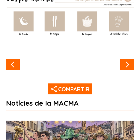
share
COMPARTIR
Notícies de la MACMA