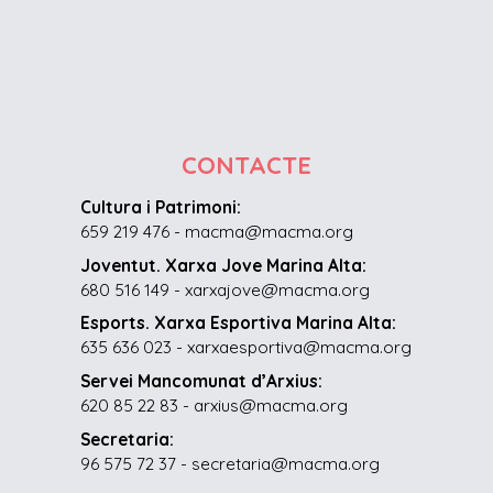
CONTACTE
Cultura i Patrimoni:
659 219 476 - macma@macma.org
Joventut. Xarxa Jove Marina Alta:
680 516 149 - xarxajove@macma.org
Esports. Xarxa Esportiva Marina Alta:
635 636 023 - xarxaesportiva@macma.org
Servei Mancomunat d’Arxius:
620 85 22 83 - arxius@macma.org
Secretaria:
96 575 72 37 - secretaria@macma.org