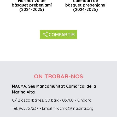
Normativa de
Calendari de
bàsquet prebenjamí
bàsquet prebenjamí
(2024-2025)
(2024-2025)
share
COMPARTIR
ON TROBAR-NOS
MACMA. Seu Mancomunitat Comarcal de la
Marina Alta
C/ Blasco Ibáñez, 50 baix - 03760 - Ondara
Tel. 965757237 - Email: macma@macma.org