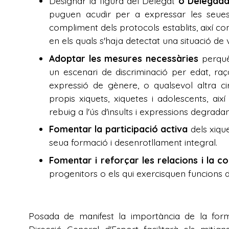
Designar la figura del Delegat
o Delegada
puguen acudir per a expressar les seues 
compliment dels protocols establits, així co
en els quals s'haja detectat una situació de v
Adoptar les mesures necessàries
perquè 
un escenari de discriminació per edat, raça,
expressió de gènere, o qualsevol altra ci
propis xiquets, xiquetes i adolescents, aix
rebuig a l'ús d'insults i expressions degradant
Fomentar la participació activa
dels xique
seua formació i desenrotllament integral.
Fomentar i reforçar les relacions i la c
progenitors o els qui exercisquen funcions d
Posada de manifest la importància de la formac