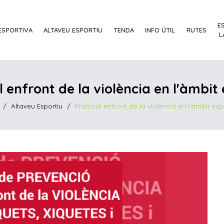
E
ESPORTIVA
ALTAVEU ESPORTIU
TENDA
INFO ÚTIL
RUTES
L
 enfront de la violència en l'àmbit
/
Altaveu Esportiu
/
Protocol enfront de la violència en l'àmbit esp