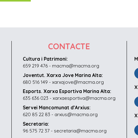
CONTACTE
Cultura i Patrimoni:
M
659 219 476 - macma@macma.org
Joventut. Xarxa Jove Marina Alta:
680 516 149 - xarxajove@macma.org
X
Esports. Xarxa Esportiva Marina Alta:
635 636 023 - xarxaesportiva@macma.org
Servei Mancomunat d’Arxius:
620 85 22 83 - arxius@macma.org
X
Secretaria:
96 575 72 37 - secretaria@macma.org