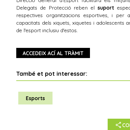
Direcció General d'Esport facilitarà els mitja
Delegats de Protecció reben el
suport
especí
respectives organitzacions esportives, i per
capacitats dels xiquets, xiquetes i adolescents 
de l'esport inclusiu d'estos.
ACCEDEIX ACÍ AL TRÀMIT
També et pot interessar:
Esports
share
CO