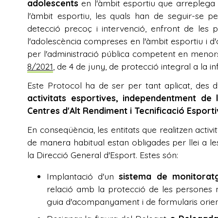
adolescents
en l'àmbit esportiu que arreplega 
l'àmbit esportiu, les quals han de seguir-se p
detecció precoç i intervenció, enfront de les po
l'adolescència compreses en l'àmbit esportiu i d'
per l'administració pública competent en menors
8/2021
, de 4 de juny, de protecció integral a la in
Este Protocol ha de ser per tant aplicat, des
activitats esportives, independentment de la
Centres d'Alt Rendiment i Tecnificació Esport
En conseqüència, les entitats que realitzen acti
de manera habitual estan obligades per llei a
la Direcció General d'Esport. Estes són:
Implantació d'un
sistema de monitorat
relació amb la protecció de les persones 
guia d'acompanyament i de formularis orient