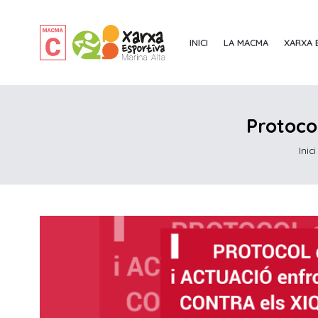
INICI
LA MACMA
XARXA 
Protocol
Inici