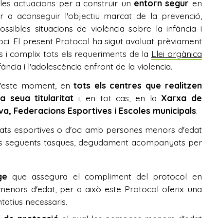
les actuacions per a construir un
entorn segur
en
er a aconseguir l'objectiu marcat de la prevenció,
ssibles situacions de violència sobre la infància i
oci. El present Protocol ha sigut avaluat prèviament
 i complix tots els requeriments de la
Llei orgànica
fància i l'adolescència enfront de la violencia.
 d'este moment, en
tots els centres que realitzen
 seua titularitat
i, en tot cas, en la
Xarxa de
iva, Federacions Esportives i Escoles municipals
.
vitats esportives o d'oci amb persones menors d'edat
 les següents tasques, degudament acompanyats per
ge
que assegura el compliment del protocol en
menors d'edat, per a això este Protocol oferix una
atius necessaris.