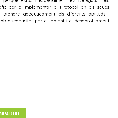
ns perquè estos i especialment els Delegats i els
fic per a implementar el Protocol en els seues
 a atendre adequadament els diferents aptituds i
amb discapacitat per al foment i el desenrotllament
MPARTIR