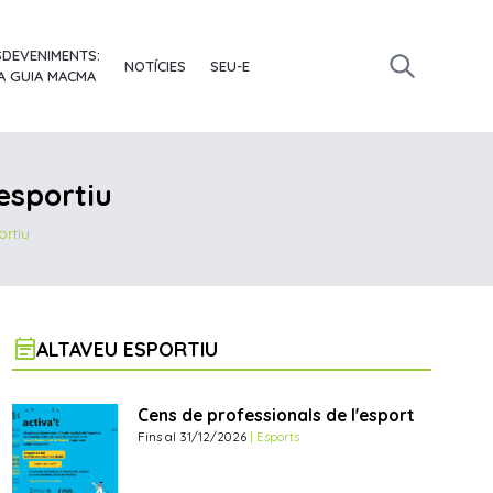
SDEVENIMENTS:
NOTÍCIES
SEU-E
A GUIA MACMA
 esportiu
ortiu
event_note
ALTAVEU ESPORTIU
Cens de professionals de l'esport
Fins al 31/12/2026
| Esports