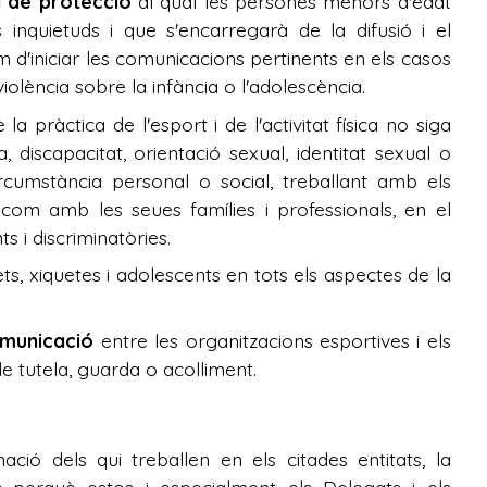
 de protecció
al qual les persones menors d'edat
inquietuds i que s'encarregarà de la difusió i el
m d'iniciar les comunicacions pertinents en els casos
iolència sobre la infància o l'adolescència.
la pràctica de l'esport i de l'activitat física no siga
 discapacitat, orientació sexual, identitat sexual o
rcumstància personal o social, treballant amb els
í com amb les seues famílies i professionals, en el
s i discriminatòries.
ts, xiquetes i adolescents en tots els aspectes de la
omunicació
entre les organitzacions esportives i els
e tutela, guarda o acolliment.
ió dels qui treballen en els citades entitats, la