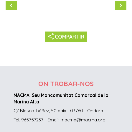
share
COMPARTIR
ON TROBAR-NOS
MACMA. Seu Mancomunitat Comarcal de la
Marina Alta
C/ Blasco Ibáñez, 50 baix - 03760 - Ondara
Tel. 965757237 - Email: macma@macma.org