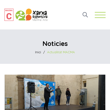
Open 
Noticies
Inici
/
Actualitat MACMA