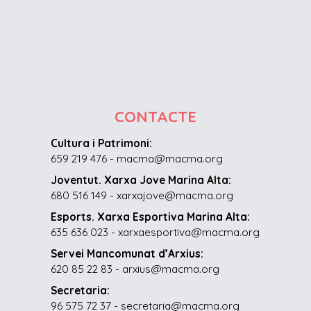
CONTACTE
Cultura i Patrimoni:
659 219 476 - macma@macma.org
Joventut. Xarxa Jove Marina Alta:
680 516 149 - xarxajove@macma.org
Esports. Xarxa Esportiva Marina Alta:
635 636 023 - xarxaesportiva@macma.org
Servei Mancomunat d’Arxius:
620 85 22 83 - arxius@macma.org
Secretaria:
96 575 72 37 - secretaria@macma.org