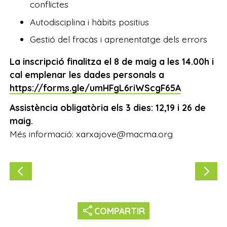
conflictes
Autodisciplina i hàbits positius
Gestió del fracàs i aprenentatge dels errors
La inscripció finalitza el 8 de maig a les 14.00h i
cal emplenar les dades personals a
https://forms.gle/umHFgL6riWScgF65A
Assistència obligatòria els 3 dies: 12,19 i 26 de
maig.
Més informació: xarxajove@macma.org
share
COMPARTIR