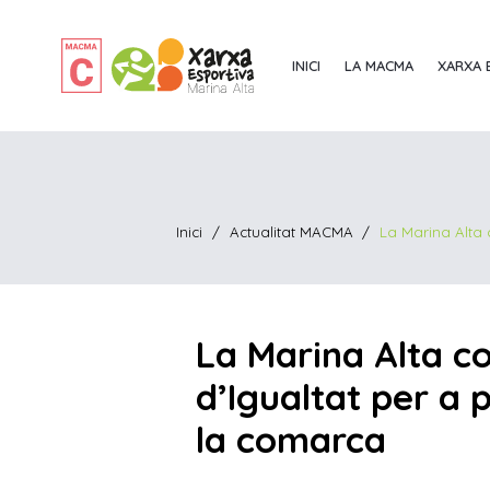
INICI
LA MACMA
XARXA 
Inici
/
Actualitat MACMA
/
La Marina Alta 
La Marina Alta c
d’Igualtat per a 
la comarca