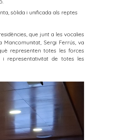
ó.
, sòlida i unificada als reptes
residències, que junt a les vocalies
la Mancomunitat, Sergi Ferrús, va
rquè representen totes les forces
i representativitat de totes les