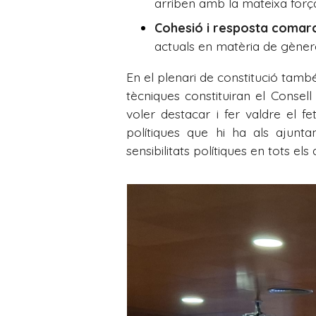
arriben amb la mateixa forç
Cohesió i resposta comarc
actuals en matèria de gènere, 
En el plenari de constitució també 
tècniques constituiran el Consel
voler destacar i fer valdre el f
polítiques que hi ha als ajunta
sensibilitats polítiques en tots e