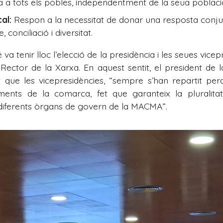
a a tots els pobles, independentment de la seua poblaci
al:
Respon a la necessitat de donar una resposta conjunta
conciliació i diversitat.
va tenir lloc l’elecció de la presidència i les seues vicep
l Rector de la Xarxa. En aquest sentit, el president de 
et que les vicepresidències, “sempre s’han repartit pe
ments de la comarca, fet que garanteix la pluralitat 
ls diferents òrgans de govern de la MACMA”.