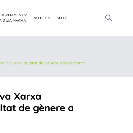
SDEVENIMENTS:
NOTÍCIES
SEU-E
A GUIA MACMA
 polítiques d’igualtat de gènere a la comarca
ova Xarxa
altat de gènere a