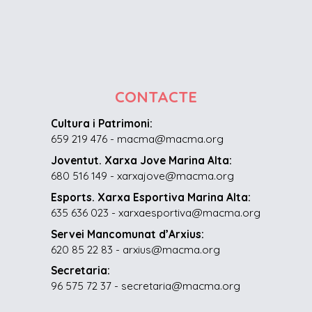
CONTACTE
Cultura i Patrimoni:
659 219 476 - macma@macma.org
Joventut. Xarxa Jove Marina Alta:
680 516 149 - xarxajove@macma.org
Esports. Xarxa Esportiva Marina Alta:
635 636 023 - xarxaesportiva@macma.org
Servei Mancomunat d’Arxius:
620 85 22 83 - arxius@macma.org
Secretaria:
96 575 72 37 - secretaria@macma.org