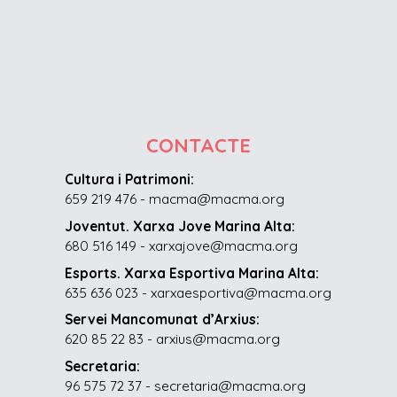
CONTACTE
Cultura i Patrimoni:
659 219 476 - macma@macma.org
Joventut. Xarxa Jove Marina Alta:
680 516 149 - xarxajove@macma.org
Esports. Xarxa Esportiva Marina Alta:
635 636 023 - xarxaesportiva@macma.org
Servei Mancomunat d’Arxius:
620 85 22 83 - arxius@macma.org
Secretaria:
96 575 72 37 - secretaria@macma.org