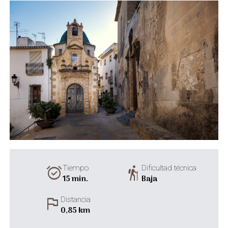
alarm_on
hiking
Tiempo
Dificultad técnica
15 min.
Baja
flag
Distancia
0,85 km