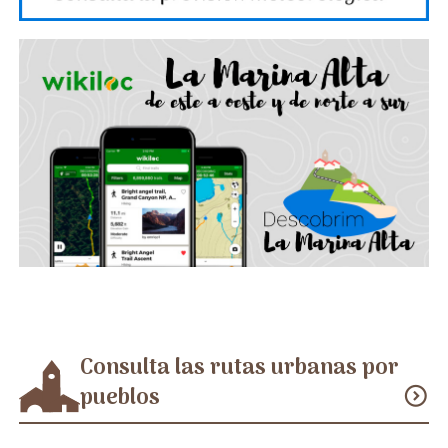
Consulta las rutas urbanas por
pueblos
expand_circle_down