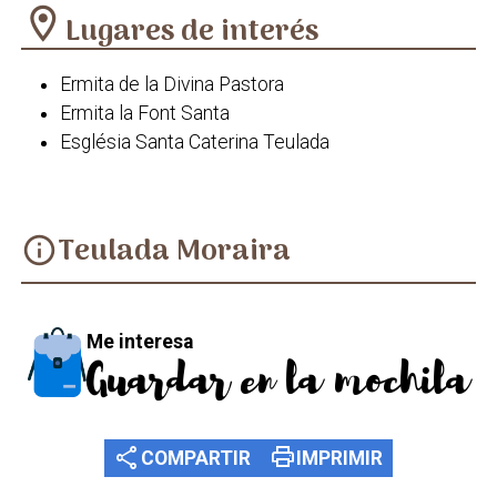
location_on
Lugares de interés
Ermita de la Divina Pastora
Ermita la Font Santa
Església Santa Caterina Teulada
Teulada Moraira
info
Me interesa
Guardar en la mochila
share
print
COMPARTIR
IMPRIMIR