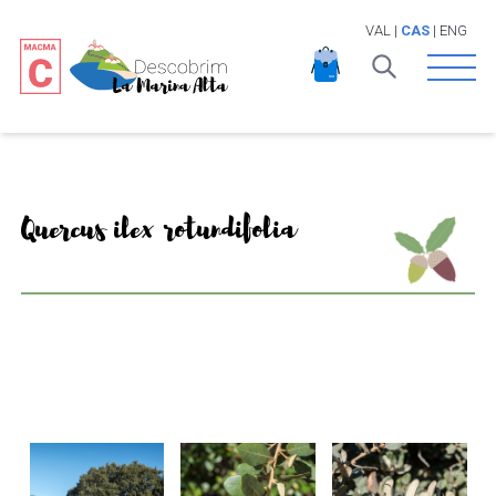
VAL
|
CAS
|
ENG
Open 
Quercus ilex rotundifolia