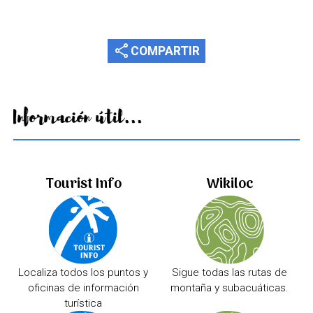
share
COMPARTIR
Información útil...
Tourist Info
Wikiloc
Localiza todos los puntos y
Sigue todas las rutas de
oficinas de información
montaña y subacuáticas.
turística