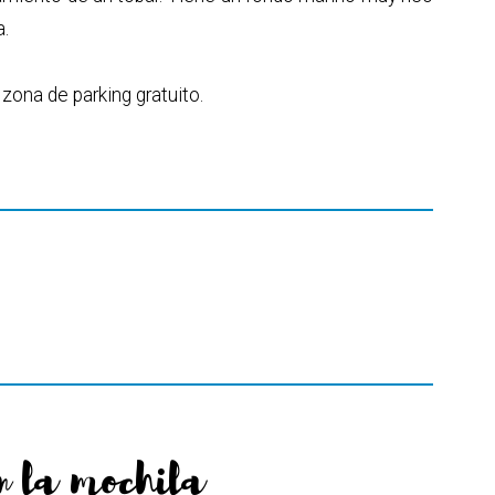
a.
ona de parking gratuito.
n la mochila