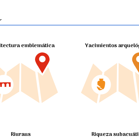
itectura emblemática
Yacimientos arqueló
Riuraus
Riqueza subacuát