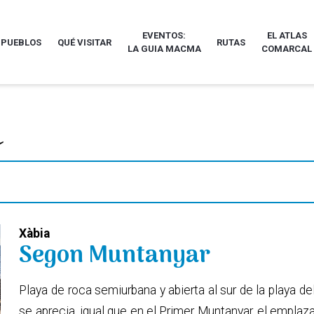
EVENTOS:
EL ATLAS
 PUEBLOS
QUÉ VISITAR
RUTAS
LA GUIA MACMA
COMARCAL
Xàbia
Segon Muntanyar
Playa de roca semiurbana y abierta al sur de la playa d
se aprecia, igual que en el Primer Muntanyar, el empla