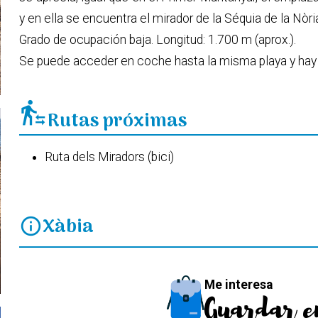
y en ella se encuentra el mirador de la Séquia de la Nòri
Grado de ocupación baja. Longitud: 1.700 m (aprox.).
Se puede acceder en coche hasta la misma playa y hay z
transfer_within_a_station
Rutas próximas
Ruta dels Miradors (bici)
Xàbia
info
Me interesa
Guardar e