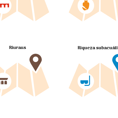
Riuraus
Riqueza subacuát