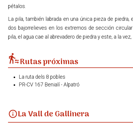
pétalos.
La pila, también labrada en una única pieza de piedra,
dos bajorrelieves en los extremos de sección circula
pila, el agua cae al abrevadero de piedra y este, a la vez
transfer_within_a_station
Rutas próximas
La ruta dels 8 pobles
PR-CV 167 Benialí - Alpatró
La Vall de Gallinera
info