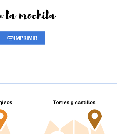
n la mochila
print
IMPRIMIR
gicos
Torres y castillos