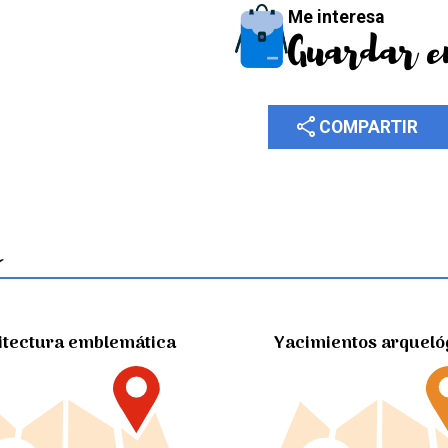
Me interesa
Guardar e
share
COMPARTIR
itectura emblemática
Yacimientos arqueló