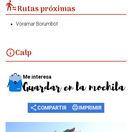
transfer_within_a_station
Rutas próximas
Voramar Borumbot
Calp
info
Me interesa
Guardar en la mochila
share
print
COMPARTIR
IMPRIMIR