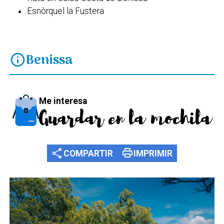
Esnòrquel la Fustera
Benissa
info
Me interesa
Guardar en la mochila
share
print
COMPARTIR
IMPRIMIR