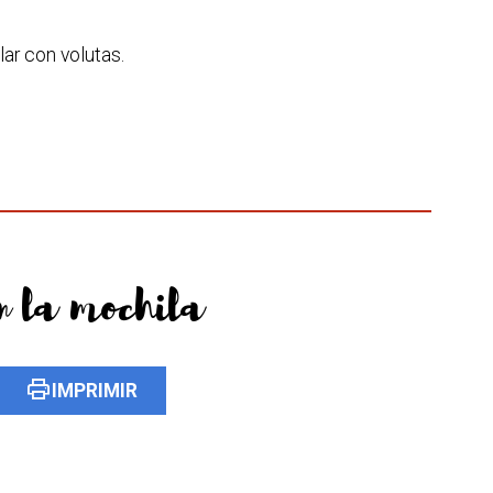
ar con volutas.
n la mochila
print
IMPRIMIR