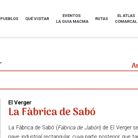
EVENTOS:
EL ATLAS
 PUEBLOS
QUÉ VISITAR
RUTAS
LA GUIA MACMA
COMARCAL
A
El Verger
La Fàbrica de Sabó
La Fàbrica de Sabó (
Fábrica de Jabón
) de El Verger s
nave industrial rectangular, cuya parte posterior, que 