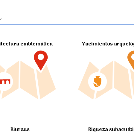
itectura emblemática
Yacimientos arqueló
Riuraus
Riqueza subacuát