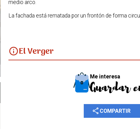
medio arco.
La fachada está rematada por un frontón de forma circul
El Verger
info
Me interesa
Guardar e
share
COMPARTIR