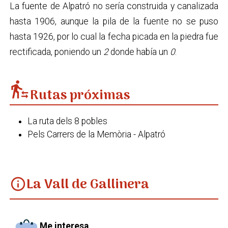
La fuente de Alpatró no sería construida y canalizada
hasta 1906, aunque la pila de la fuente no se puso
hasta 1926, por lo cual la fecha picada en la piedra fue
rectificada, poniendo un
2
donde había un
0
.
transfer_within_a_station
Rutas próximas
La ruta dels 8 pobles
Pels Carrers de la Memòria - Alpatró
La Vall de Gallinera
info
Me interesa