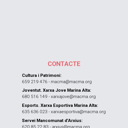
CONTACTE
Cultura i Patrimoni:
659 219 476 - macma@macma.org
Joventut. Xarxa Jove Marina Alta:
680 516 149 - xarxajove@macma.org
Esports. Xarxa Esportiva Marina Alta:
635 636 023 - xarxaesportiva@macma.org
Servei Mancomunat d’Arxius:
620 85 22 83 - arxius@macma.org