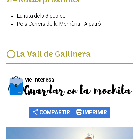
Rutas próximas
La ruta dels 8 pobles
Pels Carrers de la Memòria - Alpatró
La Vall de Gallinera
info
Me interesa
Guardar en la mochila
share
print
COMPARTIR
IMPRIMIR