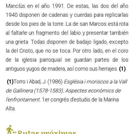
Manclús en el año 1991. De estas, las dos del año
1940 disponen de cadenas y cuerdas para replicarlas
desde los pies de la torre. La de san Marcos está rota
al faltarle un fragmento del labio y presentar también
una grieta. Todas disponen de badajo ligado, excepto
la del Cristo, que no se toca. Por otro lado, en el coro
de la iglesia parroquial se guardan partes de los
antiguos yugos de madera, así como sus herrajes.
(1)
(1)
Torro i Abad, J. (1986)
Església i moriscos a la Vall
de Gallinera (1578-1583). Aspectes econòmics de
l'enfrontament.
1er congrés d'estudis de la Marina
Alta.
transfer_within_a_station