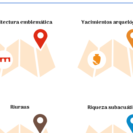
itectura emblemática
Yacimientos arqueló
Riuraus
Riqueza subacuát