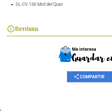
SL-CV 136 Molí del Quisi
Benissa
info
Me interesa
Guardar e
share
COMPARTIR