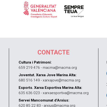
CONTACTE
Cultura i Patrimoni:
659 219 476 - macma@macma.org
Joventut. Xarxa Jove Marina Alta:
680 516 149 - xarxajove@macma.org
Esports. Xarxa Esportiva Marina Alta:
635 636 023 - xarxaesportiva@macma.org
Servei Mancomunat d’Arxius:
620 85 22 83 - arxius@macma.org