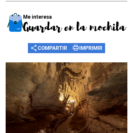
Me interesa
Guardar en la mochila
share
print
COMPARTIR
IMPRIMIR