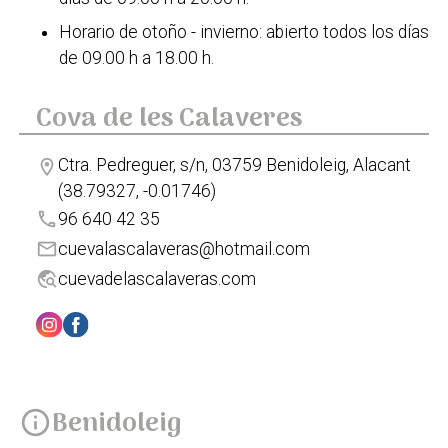
Horario de otoño - invierno: abierto todos los días
de 09.00 h a 18.00 h.
Cova de les Calaveres
Ctra. Pedreguer, s/n, 03759 Benidoleig, Alacant
location_on
(38.79327, -0.01746)
phone
96 640 42 35
mail
cuevalascalaveras@hotmail.com
travel_explore
cuevadelascalaveras.com
Benidoleig
info