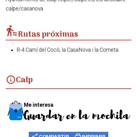
calpe/casanova
transfer_within_a_station
Rutas próximas
R-4 Camí del Cocó, la CasaNova i la Cometa
Calp
info
Me interesa
Guardar en la mochila
share
print