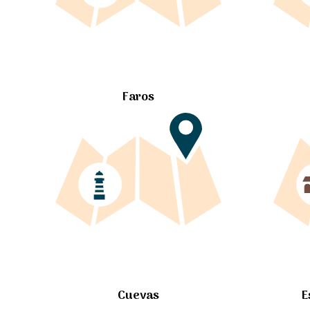
Faros
Cuevas
E