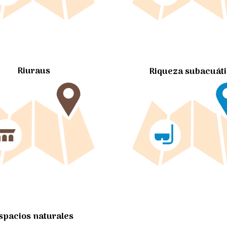
Riuraus
Riqueza subacuát
spacios naturales