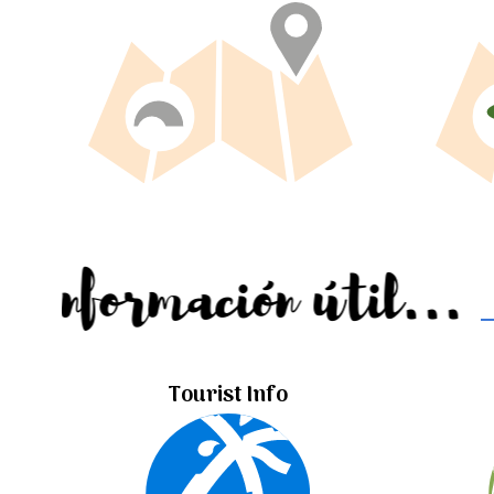
Información útil...
Tourist Info