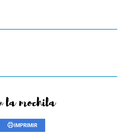
n la mochila
print
IMPRIMIR