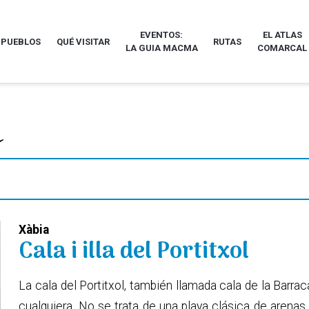
EVENTOS:
EL ATLAS
 PUEBLOS
QUÉ VISITAR
RUTAS
LA GUIA MACMA
COMARCAL
Xàbia
Cala i illa del Portitxol
La cala del Portitxol, también llamada cala de la Barra
cualquiera. No se trata de una playa clásica de arenas 