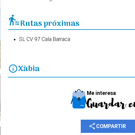
transfer_within_a_station
Rutas próximas
SL CV 97 Cala Barraca
Xàbia
info
Me interesa
Guardar e
share
COMPARTIR