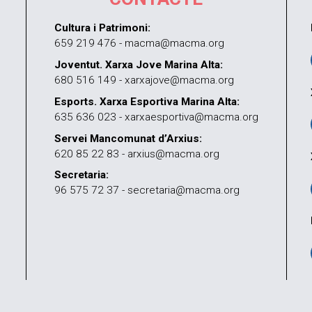
Cultura i Patrimoni:
659 219 476 - macma@macma.org
Joventut. Xarxa Jove Marina Alta:
680 516 149 - xarxajove@macma.org
Esports. Xarxa Esportiva Marina Alta:
635 636 023 - xarxaesportiva@macma.org
Servei Mancomunat d’Arxius:
620 85 22 83 - arxius@macma.org
Secretaria:
96 575 72 37 - secretaria@macma.org