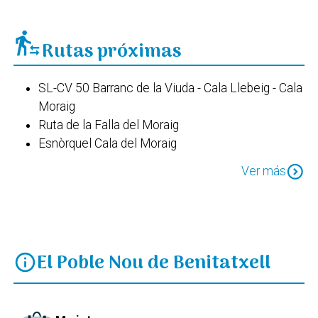
transfer_within_a_station
Rutas próximas
SL-CV 50 Barranc de la Viuda - Cala Llebeig - Cala
Moraig
Ruta de la Falla del Moraig
Esnòrquel Cala del Moraig
Ruta dels penya - segats
expand_circle_down
Ver más
SL CV 50 Barranc de la Viuda - Cala Moraig
Caiac - Pesqueres de cingle
El Poble Nou de Benitatxell
info