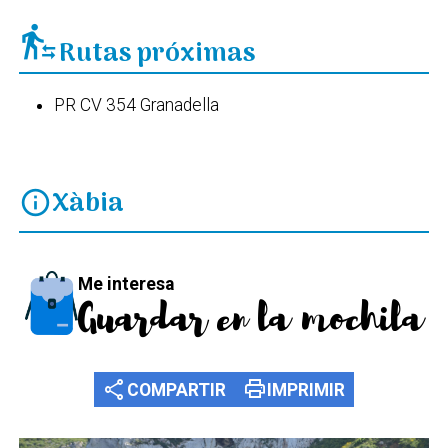
transfer_within_a_station
Rutas próximas
PR CV 354 Granadella
Xàbia
info
Me interesa
Guardar en la mochila
share
print
COMPARTIR
IMPRIMIR