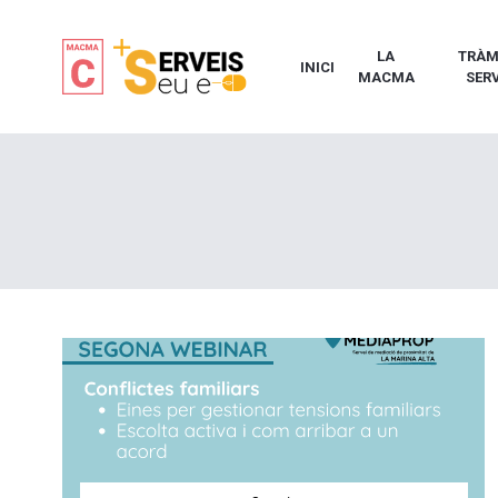
LA
TRÀMI
INICI
MACMA
SERV