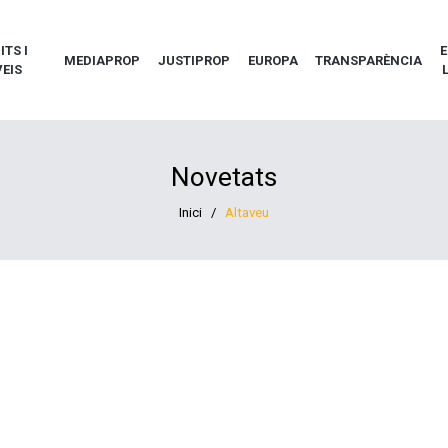
TS I
E
MEDIAPROP
JUSTIPROP
EUROPA
TRANSPARÈNCIA
EIS
Novetats
Inici
/
Altaveu