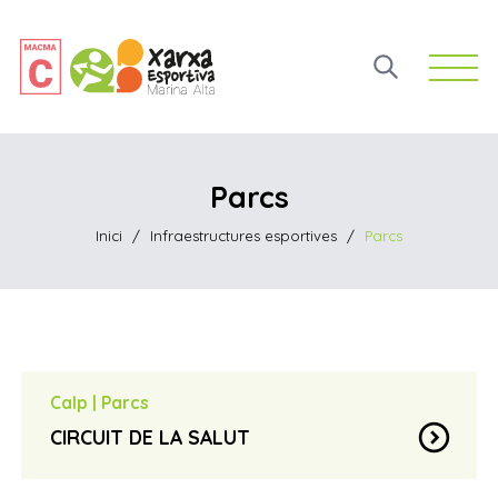
Open 
Parcs
Inici
/
Infraestructures esportives
/
Parcs
Calp
|
Parcs
expand_circle_down
CIRCUIT DE LA SALUT
Situat entre les partides de Cometa I i Vallesa –
location_on