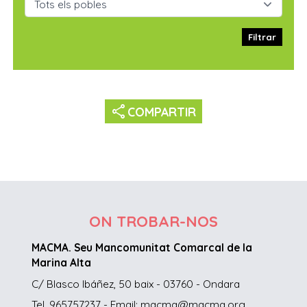
Filtrar
share
COMPARTIR
ON TROBAR-NOS
MACMA. Seu Mancomunitat Comarcal de la
Marina Alta
C/ Blasco Ibáñez, 50 baix - 03760 - Ondara
Tel. 965757237 - Email: macma@macma.org